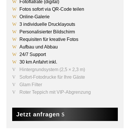
Fotoflatrate (digital)
Fotos sofort via QR-Code teilen
Online-Galerie
3 individuelle Drucklayouts
Personalisierter Bildschirm
Requisiten für kreative Fotos
Aufbau und Abbau
24/7 Support
30 km Anfahrt inkl.
Hintergrundsystem (2,5 × 2,3 m)
Sofort-Fotodrucke für Ihre Gäste
Glam Filter
Roter Teppich mit VIP-Abgrenzung
Jetzt anfragen