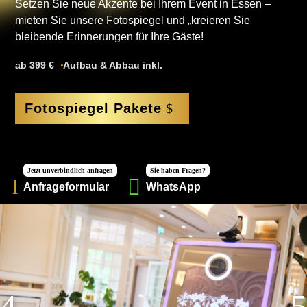
Setzen Sie neue Akzente bei Ihrem Event in Essen –
mieten Sie unsere Fotospiegel und „kreieren Sie
bleibende Erinnerungen für Ihre Gäste!
ab 399 €
Aufbau & Abbau inkl.
Fotospiegel Pakete
Jetzt unverbindlich anfragen
Sie haben Fragen?

l
Anfrageformular
WhatsApp