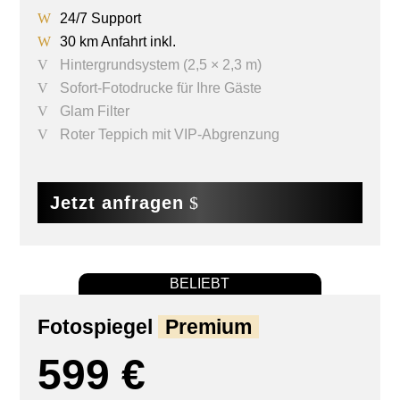
24/7 Support
30 km Anfahrt inkl.
Hintergrundsystem (2,5 × 2,3 m)
Sofort-Fotodrucke für Ihre Gäste
Glam Filter
Roter Teppich mit VIP-Abgrenzung
Jetzt anfragen
BELIEBT
Fotospiegel
Premium
599 €