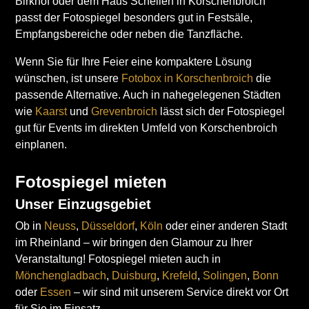
Birkhof oder dem Haus Schellen in Korschenbroich
passt der Fotospiegel besonders gut in Festsäle,
Empfangsbereiche oder neben die Tanzfläche.
Wenn Sie für Ihre Feier eine kompaktere Lösung
wünschen, ist unsere
Fotobox in Korschenbroich
die
passende Alternative. Auch in nahegelegenen Städten
wie
Kaarst
und
Grevenbroich
lässt sich der Fotospiegel
gut für Events im direkten Umfeld von Korschenbroich
einplanen.
Fotospiegel mieten
Unser Einzugsgebiet
Ob in
Neuss
,
Düsseldorf
,
Köln
oder einer anderen Stadt
im Rheinland – wir bringen den Glamour zu Ihrer
Veranstaltung! Fotospiegel mieten auch in
Mönchengladbach
,
Duisburg
,
Krefeld
,
Solingen
,
Bonn
oder
Essen
– wir sind mit unserem Service direkt vor Ort
für Sie im Einsatz.