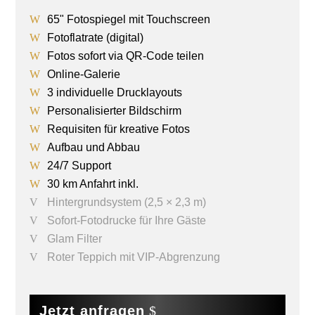
65" Fotospiegel mit Touchscreen
Fotoflatrate (digital)
Fotos sofort via QR-Code teilen
Online-Galerie
3 individuelle Drucklayouts
Personalisierter Bildschirm
Requisiten für kreative Fotos
Aufbau und Abbau
24/7 Support
30 km Anfahrt inkl.
Hintergrundsystem (2,5 × 2,3 m)
Sofort-Fotodrucke für Ihre Gäste
Glam Filter
Roter Teppich mit VIP-Abgrenzung
Jetzt anfragen