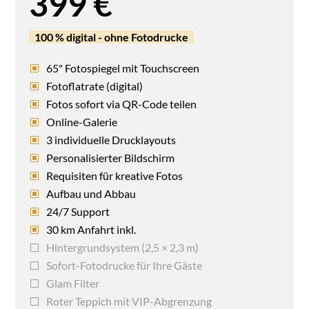
399 €
100 % digital - ohne Fotodrucke
65" Fotospiegel mit Touchscreen
Fotoflatrate (digital)
Fotos sofort via QR-Code teilen
Online-Galerie
3 individuelle Drucklayouts
Personalisierter Bildschirm
Requisiten für kreative Fotos
Aufbau und Abbau
24/7 Support
30 km Anfahrt inkl.
Hintergrundsystem (2,5 × 2,3 m)
Sofort-Fotodrucke für Ihre Gäste
Glam Filter
Roter Teppich mit VIP-Abgrenzung