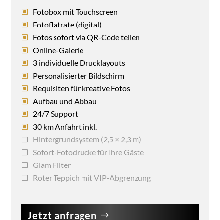
Fotobox mit Touchscreen
Fotoflatrate (digital)
Fotos sofort via QR-Code teilen
Online-Galerie
3 individuelle Drucklayouts
Personalisierter Bildschirm
Requisiten für kreative Fotos
Aufbau und Abbau
24/7 Support
30 km Anfahrt inkl.
Hintergrundsystem (2,5 × 2,3 m)
Sofort-Fotodrucke für Ihre Gäste
Glam Filter
Roter Teppich mit VIP-Abgrenzung
Jetzt anfragen